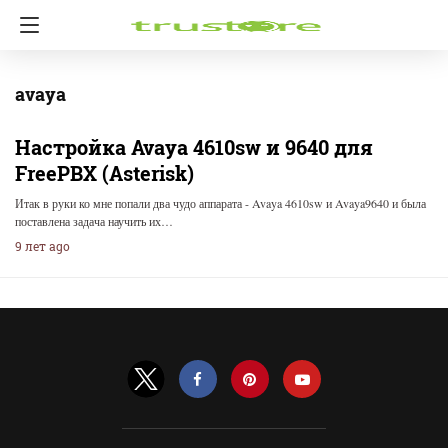
avaya
Настройка Avaya 4610sw и 9640 для
FreePBX (Asterisk)
Итак в руки ко мне попали два чудо аппарата - Avaya 4610sw и Avaya9640 и была
поставлена задача научить их…
9 лет ago