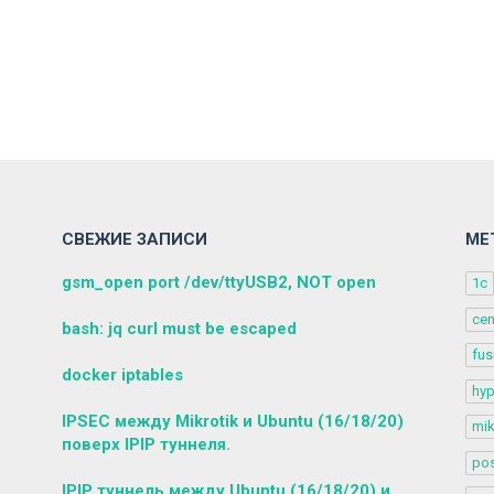
СВЕЖИЕ ЗАПИСИ
МЕ
gsm_open port /dev/ttyUSB2, NOT open
1c
ce
bash: jq curl must be escaped
fus
docker iptables
hyp
IPSEC между Mikrotik и Ubuntu (16/18/20)
mik
поверх IPIP туннеля.
pos
IPIP туннель между Ubuntu (16/18/20) и