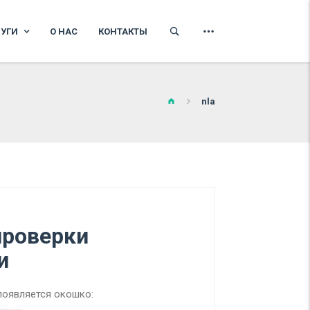
ЛУГИ
О НАС
КОНТАКТЫ
nla
проверки
и
появляется окошко: