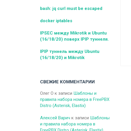
bash: jq curl must be escaped
docker iptables
IPSEC между Mikrotik и Ubuntu
(16/18/20) поверх IPIP туннеля.
IPIP туннель между Ubuntu
(16/18/20) и Mikrotik
СВЕЖИЕ КОММЕНТАРИИ
Олег O
к записи
Шаблоны и
правила набора номера в FreePBX
Distro (Asterisk, Elastix)
Алексей Варич
к записи
Шаблоны
и правила набора номера в
FreePBX Distro (Asterisk, Elastix)