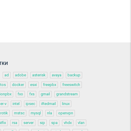
ТКИ
ad
adobe
asterisk
avaya
backup
ntos
docker
esxi
freepbx
freeswitch
ionpbx
fxo
fxs
gmail
grandstream
er-v
intel
ipsec
iRedmail
linux
rotik
mstsc
mysql
nla
openvpn
tfix
rsa
server
sip
spa
vhdx
vlan