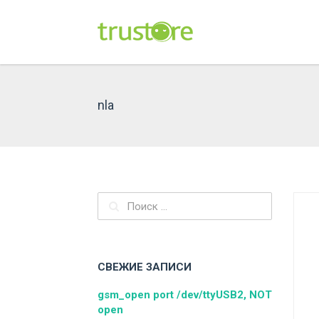
Skip
to
content
nla
Найти:
СВЕЖИЕ ЗАПИСИ
gsm_open port /dev/ttyUSB2, NOT
open