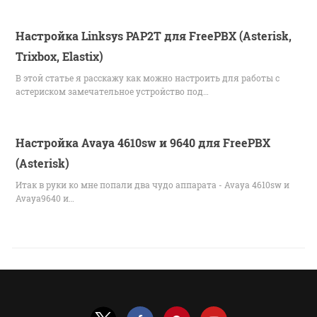
Настройка Linksys PAP2T для FreePBX (Asterisk,
Trixbox, Elastix)
В этой статье я расскажу как можно настроить для работы с
астериском замечательное устройство под…
Настройка Avaya 4610sw и 9640 для FreePBX
(Asterisk)
Итак в руки ко мне попали два чудо аппарата - Avaya 4610sw и
Avaya9640 и…