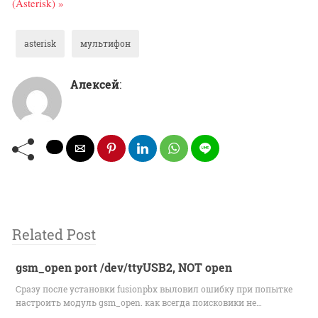
(Asterisk) »
asterisk
мультифон
Алексей
:
Related Post
gsm_open port /dev/ttyUSB2, NOT open
Сразу после установки fusionpbx выловил ошибку при попытке
настроить модуль gsm_open. как всегда поисковики не…