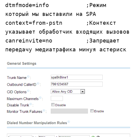
dtmfmode=info		;Режим 
который мы выставили на SPA

context=from-pstn	;Контекст 
указывает обработчик входящих вызовов

canreinvite=no		;Запрещает 