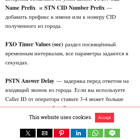
Name Prefix
STN CID Number Prefix
и
—
добавить префикс к имени или к номеру CID
полученного из города.
FXO Timer Values (sec)
раздел посвящённый
временным интервалам, все параметры задаются в
секундах.
PSTN Answer Delay
— задержка перед ответом на
входящий звонок из города. Если вы используете
Caller ID от оператора ставьте 3-4 может больше
может меньше, подбирайте экспериментально.
Можно поставить больше значение и уменьшать его
This website uses cookies.
Accept
до тех пор пока номер будет определятся, если же
Caller ID на вашей линии не подключён ставьте 0.