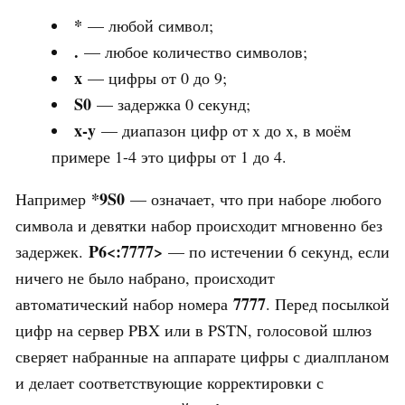
*
— любой символ;
.
— любое количество символов;
x
— цифры от 0 до 9;
S0
— задержка 0 секунд;
x-y
— диапазон цифр от x до x, в моём
примере 1-4 это цифры от 1 до 4.
*9S0
Например
— означает, что при наборе любого
символа и девятки набор происходит мгновенно без
P6<:7777>
задержек.
— по истечении 6 секунд, если
ничего не было набрано, происходит
7777
автоматический набор номера
. Перед посылкой
цифр на сервер PBX или в PSTN, голосовой шлюз
сверяет набранные на аппарате цифры с диалпланом
и делает соответствующие корректировки с