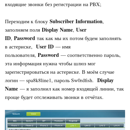
входящие звонки без регистрации на PBX;
Subscriber Information
Переходим к блоку
,
Display Name
User
заполняем поля
,
ID
Password
,
так как мы их потом будем заполнять
User ID
в астериске,
— имя
Password
пользователя,
— соответственно пароль,
эта информация нужна чтобы шлюз мог
зарегистрироваться на астериске. В моём случае
Display
логин — spa8k8line1, пароль Sw0rdfish.
Name
— я заполнил как номер входящей линии, так
проще будет отслеживать звонки в отчётах.