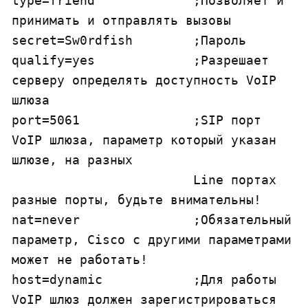
type=friend		;Позволяет и 
принимать и отправлять вызовы

secret=Sw0rdfish	;Пароль

qualify=yes		;Разрешает 
серверу определять доступность VoIP 
шлюза

port=5061		;SIP порт 
VoIP шлюза, параметр который указан 
шлюзе, на разных

			Line портах 
разные порты, будьте внимательны!

nat=never		;Обязательный 
параметр, Cisco с другими параметрами 
может не работать!

host=dynamic		;Для работы 
VoIP шлюз должен зарегистрироваться
