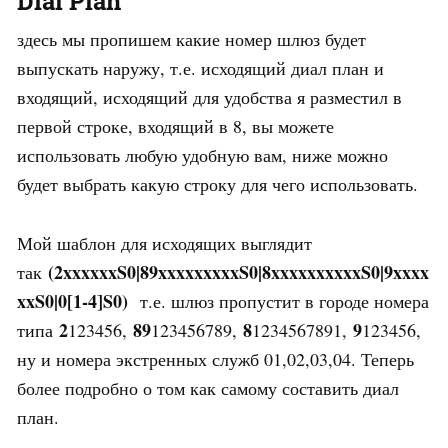
Dial Plan
здесь мы пропишем какие номер шлюз будет
выпускать наружу, т.е. исходящий диал план и
входящий, исходящий для удобства я разместил в
первой строке, входящий в 8, вы можете
использовать любую удобную вам, ниже можно
будет выбрать какую строку для чего использовать.
Мой шаблон для исходящих выглядит
(2xxxxxxS0|89xxxxxxxxxS0|8xxxxxxxxxxS0|9xxxx
так
xxS0|0[1-4]S0)
т.е. шлюз пропустит в городе номера
2
89
8
9
типа
123456,
123456789,
1234567891,
123456,
ну и номера экстренных служб 01,02,03,04. Теперь
более подробно о том как самому составить диал
план.