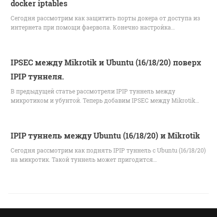
docker iptables
Сегодня рассмотрим как защитить порты докера от доступа из
интернета при помощи фаервола. Конечно настройка…
IPSEC между Mikrotik и Ubuntu (16/18/20) поверх
IPIP туннеля.
В предыдущей статье рассмотрели IPIP туннель между
микротиком и убунтой. Теперь добавим IPSEC между Mikrotik…
IPIP туннель между Ubuntu (16/18/20) и Mikrotik
Сегодня рассмотрим как поднять IPIP туннель с Ubuntu (16/18/20)
на микротик. Такой туннель может пригодится…